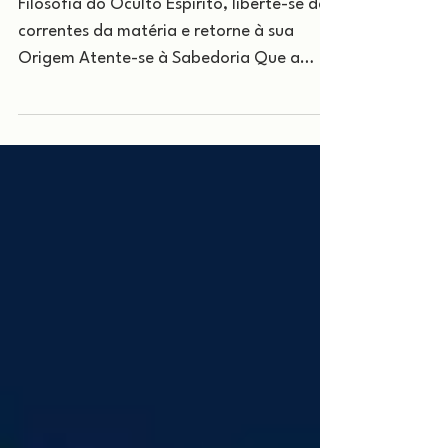
Linhas de Forças
Filosofia do Oculto Espírito, liberte-se das
correntes da matéria e retorne à sua
Origem Atente-se à Sabedoria Que a
Força esteja com...