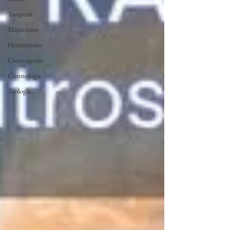
Teogonia
Misticismo
Hermetismo
Cosmogonia
Cosmologia
Teologia