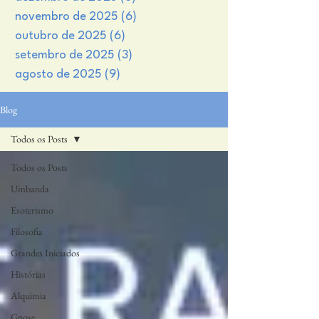
novembro de 2025
(6)
6 posts
outubro de 2025
(6)
6 posts
setembro de 2025
(3)
3 posts
agosto de 2025
(9)
9 posts
Blog
Todos os Posts
Todos os Posts
Umbanda
Esoterismo
Filosofia
Grandes Iniciados
Histórias
Alquimia
Gnose