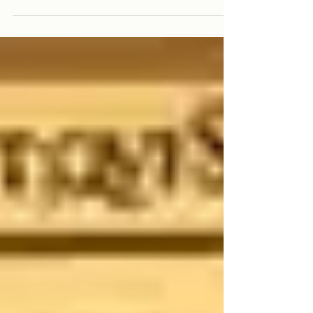
em Garanhuns, Pernambuco, em 28 de
julho de 1917. Veio para o Rio de...