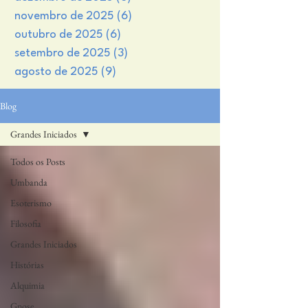
novembro de 2025
(6)
6 posts
outubro de 2025
(6)
6 posts
setembro de 2025
(3)
3 posts
agosto de 2025
(9)
9 posts
Blog
Grandes Iniciados
Todos os Posts
Umbanda
Esoterismo
Filosofia
Grandes Iniciados
Histórias
Alquimia
Gnose