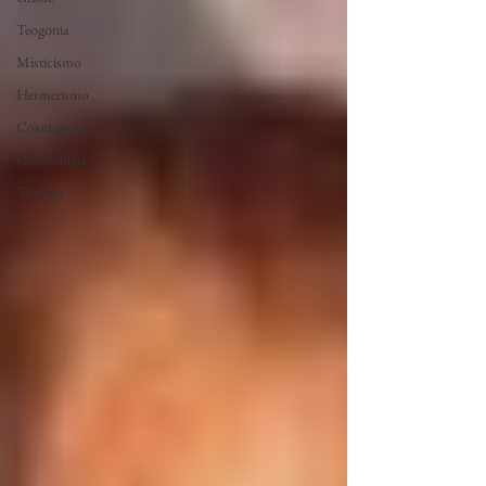
Teogonia
Misticismo
Hermetismo
Cosmogonia
Cosmologia
Teologia