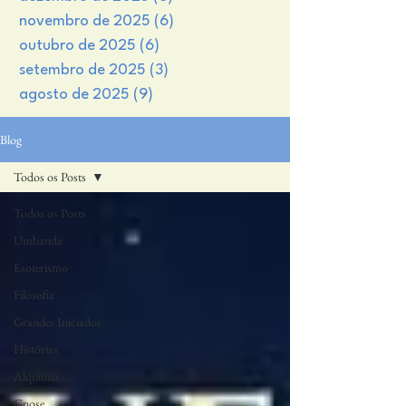
novembro de 2025
(6)
6 posts
outubro de 2025
(6)
6 posts
setembro de 2025
(3)
3 posts
agosto de 2025
(9)
9 posts
Blog
Todos os Posts
Todos os Posts
Umbanda
Esoterismo
Filosofia
Grandes Iniciados
Histórias
Alquimia
Gnose