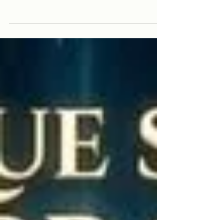
Além", Ramatís define o duplo etérico
como um veículo provisório e um
elemento de ligação indispensável entre o
perispírito e o corpo físico. Elaborei um
resumo dos principais pontos e funções,
conforme abordados pelo mestre:
Natureza e Constituição: Origem: É
constituído de éter físico emanado da
própria Terra (terrestre e impuro),
diferenciando-se do Éter Cósmico, que é a
essência virgem do universo. Visibilidade:
Invisível para o home