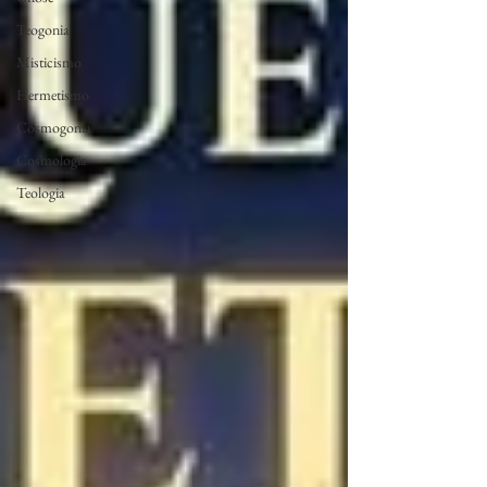
Teogonia
Misticismo
Hermetismo
Cosmogonia
Cosmologia
Teologia