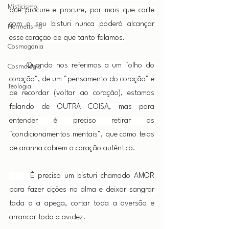
Misticismo
que procure e procure, por mais que corte 
com o seu bisturi nunca poderá alcançar 
Hermetismo
esse coração de que tanto falamos.
Cosmogonia
     Quando nos referimos a um "olho do 
Cosmologia
coração", de um "pensamento do coração" e 
Teologia
de recordar (voltar ao coração), estamos 
falando de OUTRA COISA, mas para 
entender é preciso retirar os 
"condicionamentos mentais", que como teias 
de aranha cobrem o coração autêntico.
      É preciso um bisturi chamado AMOR 
para fazer cições na alma e deixar sangrar 
toda a a apega, cortar toda a aversão e 
arrancar toda a avidez.