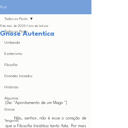
Post
Todos os Posts
9 de mai. de 2025
1 min de leitura
Todos os Posts
Gnose Autentica
Umbanda
Esoterismo
Filosofia
Grandes Iniciados
Histórias
Alquimia
(De: "Apontamento de um Mago ")
Gnose
     Não, senhor, não é esse o coração de 
Teogonia
que a Filosofia Iniciática tanto fala. Por mais 