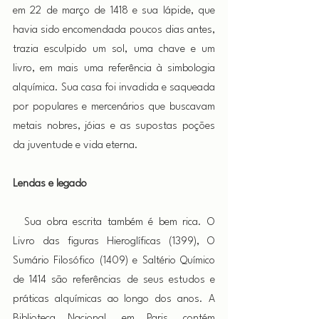
em 22 de março de 1418 e sua lápide, que 
havia sido encomendada poucos dias antes, 
trazia esculpido um sol, uma chave e um 
livro, em mais uma referência à simbologia 
alquímica. Sua casa foi invadida e saqueada 
por populares e mercenários que buscavam 
metais nobres, jóias e as supostas poções 
da juventude e vida eterna.
Lendas e legado
 Sua obra escrita também é bem rica. O 
Livro das figuras Hieroglíficas (1399), O 
Sumário Filosófico (1409) e Saltério Químico 
de 1414 são referências de seus estudos e 
práticas alquímicas ao longo dos anos. A 
Biblioteca Nacional, em Paris, contém 