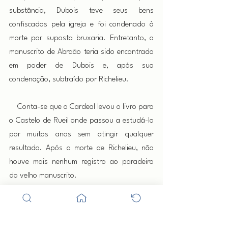
substância, Dubois teve seus bens 
confiscados pela igreja e foi condenado à 
morte por suposta bruxaria. Entretanto, o 
manuscrito de Abraão teria sido encontrado 
em poder de Dubois e, após sua 
condenação, subtraído por Richelieu.
 Conta-se que o Cardeal levou o livro para 
o Castelo de Rueil onde passou a estudá-lo 
por muitos anos sem atingir qualquer 
resultado. Após a morte de Richelieu, não 
houve mais nenhum registro ao paradeiro 
do velho manuscrito.
 Nesta mesma época, o túmulo de Flamel 
teria sido violado por ladrões que se 