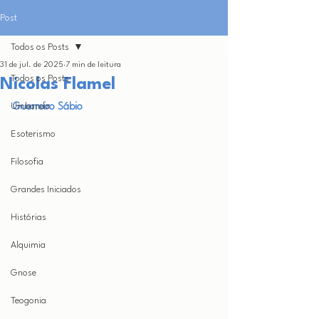
Post
Todos os Posts
31 de jul. de 2025
7 min de leitura
Todos os Posts
Nicolas Flamel
Umbanda
Guerreiro Sábio
Esoterismo
Filosofia
Grandes Iniciados
Histórias
Alquimia
Gnose
Teogonia