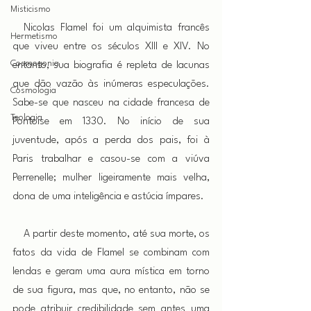
Misticismo
 Nicolas Flamel foi um alquimista francês 
Hermetismo
que viveu entre os séculos XIII e XIV. No 
Cosmogonia
entanto, sua biografia é repleta de lacunas 
que dão vazão às inúmeras especulações. 
Cosmologia
Sabe-se que nasceu na cidade francesa de 
Teologia
Pontoise em 1330. No início de sua 
juventude, após a perda dos pais, foi à 
Paris trabalhar e casou-se com a viúva 
Perrenelle; mulher ligeiramente mais velha, 
dona de uma inteligência e astúcia ímpares.
 A partir deste momento, até sua morte, os 
fatos da vida de Flamel se combinam com 
lendas e geram uma aura mística em torno 
de sua figura, mas que, no entanto, não se 
pode atribuir credibilidade sem antes uma 