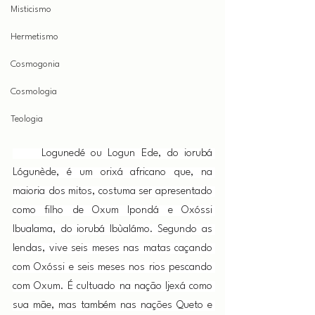
Misticismo
Hermetismo
Cosmogonia
Cosmologia
Teologia
     Logunedé ou Logun Ede, do iorubá 
Lógunède, é um orixá africano que, na 
maioria dos mitos, costuma ser apresentado 
como filho de Oxum Ipondá e Oxóssi 
Ibualama, do iorubá Ibùalámo. Segundo as 
lendas, vive seis meses nas matas caçando 
com Oxóssi e seis meses nos rios pescando 
com Oxum. É cultuado na nação Ijexá como 
sua mãe, mas também nas nações Queto e 