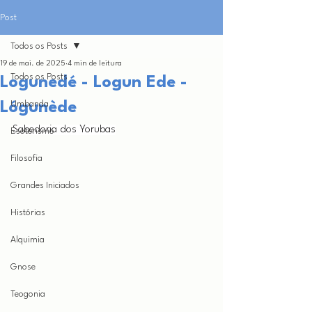
Post
Todos os Posts
19 de mai. de 2025
4 min de leitura
Todos os Posts
Logunedé - Logun Ede -
Lógunède
Umbanda
Sabedoria dos Yorubas
Esoterismo
Filosofia
Grandes Iniciados
Histórias
Alquimia
Gnose
Teogonia