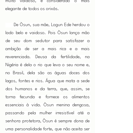
muito vaidoso, é considerado o mais 
elegante de todos os orixás.
      De Òsun, sua mãe, Logun Ede herdou o 
lado belo e vaidoso. Pois Òsun lança mão 
de seu dom sedutor para satisfazer a 
ambição de ser a mais rica e a mais 
reverenciada. Deusa da fertilidade, na 
Nigéria é dela o rio que leva o seu nome e, 
no Brasil, dela são as águas doces dos 
lagos, fontes e rios. Água que mata a sede 
dos humanos e da terra, que, assim, se 
torna fecunda e fornece os alimentos 
essenciais à vida. Òsun menina dengosa, 
passando pela mulher irresistível até a 
senhora protetora, Òsun é sempre dona de 
uma personalidade forte, que não aceita ser 