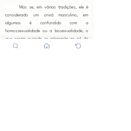
      Mas se, em várias tradições, ele é 
considerado um orixá masculino, em 
algumas é confundido com a 
homossexualidade ou a bissexualidade, o 
que ocorre quando se interpreta ao pé da 
letra o mito que afirma viver Logunedé seis 
meses como homem e seis meses como 
mulher. Na verdade, a interpretação mais 
aceita seria que essa se trata de uma 
metáfora para falar dos axés herdados por 
ele de seus pais, Oxum e Oxóssi. Após ser 
abandonado e viver com Ogum, aprende, 
com ele, as artes da guerra e da metalurgia. 
É coroado por Iansã como o príncipe dos 
orixás. É amigo íntimo de Yewá: seriam eles 
os orixás que se complementam, 