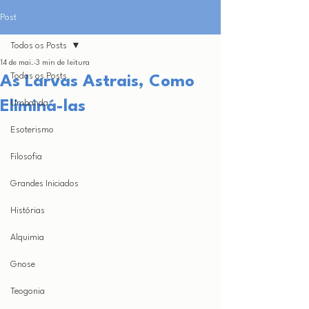
Post
Todos os Posts
14 de mai.
3 min de leitura
Todos os Posts
As Larvas Astrais, Como
Eliminá-las
Umbanda
Esoterismo
Filosofia
Grandes Iniciados
Histórias
Alquimia
Gnose
Teogonia