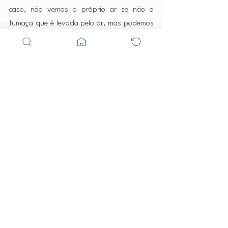
caso, não vemos o próprio ar se não a 
fumaça que é levada pelo ar, mas podemos 
sentir o ar quando se move e podemos 
também às vezes sentir a presença de tais 
entidades. Além disso, o objetivo dos 
nossos sentidos é perceber os objetos que 
existem no plano para o qual esses sentidos 
são adaptados e por isso os sentidos físicos 
existem para ver coisas físicas e os sentidos 
do homem interior são para ver as coisas da 
alma.
Portanto, não devemos apenas preocupar-
nos com a limpeza física das nossas casas e 
de nós mesmos, mas também com a limpeza 
energética e interna para que possamos 