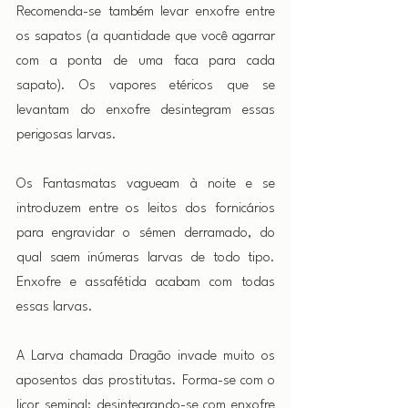
Recomenda-se também levar enxofre entre 
os sapatos (a quantidade que você agarrar 
com a ponta de uma faca para cada 
sapato). Os vapores etéricos que se 
levantam do enxofre desintegram essas 
perigosas larvas.
Os Fantasmatas vagueam à noite e se 
introduzem entre os leitos dos fornicários 
para engravidar o sémen derramado, do 
qual saem inúmeras larvas de todo tipo. 
Enxofre e assafétida acabam com todas 
essas larvas.
A Larva chamada Dragão invade muito os 
aposentos das prostitutas. Forma-se com o 
licor seminal: desintegrando-se com enxofre 