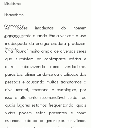
Misticismo
Hermetismo
Cosmogonia
As ações imodestas do homem 
principalmente quando têm a ver com o uso 
Cosmologia
inadequado da energia criadora produzem 
Teologia
uma "fauna" muito ampla de diversos seres 
que subsistem na contraparte etérica e 
astral sobrevivendo como verdadeiros 
parasitas, alimentando-se da vitalidade das 
pessoas e causando muitos transtornos a 
nível mental, emocional e psicológico, por 
isso é altamente recomendável cuidar de 
quais lugares estamos frequentando, quais 
vícios podem estar presentes e como 
estamos cuidando de gerar e/ou ser vítimas 