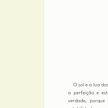
 O sol e a lua do
a perfeição e est
verdade, porque 