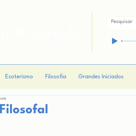
im da Aruanda
Esoterismo
Filosofia
Grandes Iniciados
tura
isticismo
Hermetismo
Cosmogonia
Cosmo
Filosofal