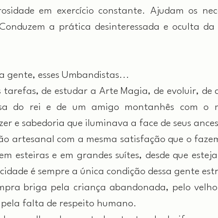
sidade em exercício constante. Ajudam os nece
o. Conduzem a prática desinteressada e oculta da 
a gente, esses Umbandistas...
refas, de estudar a Arte Magia, de evoluir, de am
sa do rei e de um amigo montanhês com o me
er e sabedoria que iluminava a face de seus ances
 artesanal com a mesma satisfação que o fazem
 esteiras e em grandes suítes, desde que estejam 
felicidade é sempre a única condição dessa gente es
ra briga pela criança abandonada, pelo velho c
pela falta de respeito humano.