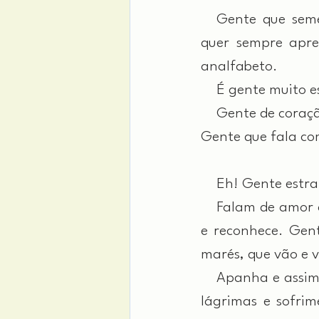
 Gente que semeia
quer sempre apre
analfabeto.
 É gente muito e
 Gente de coração
Gente que fala com
 Eh! Gente estra
 Falam de amor co
e reconhece. Gent
marés, que vão e 
 Apanha e assimila
lágrimas e sofri