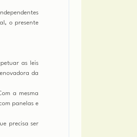
ndependentes 
l, o presente 
tuar as leis 
enovadora da 
 Com a mesma 
com panelas e 
 precisa ser 