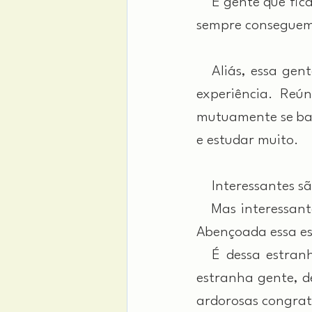
 É gente que fica 
sempre conseguem.
 Aliás, essa gent
experiência. Reún
mutuamente se bas
e estudar muito.
 Interessantes sã
 Mas interessante
Abençoada essa e
 É dessa estranha
estranha gente, 
ardorosas congrat