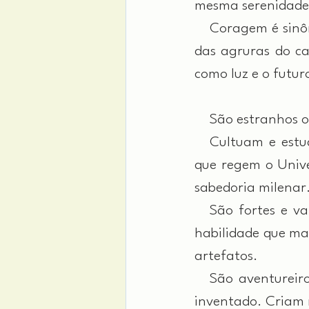
mesma serenidade 
 Coragem é sinôni
das agruras do ca
como luz e o futu
 São estranhos o
 Cultuam e estud
que regem o Univ
sabedoria milenar
 São fortes e va
habilidade que ma
artefatos.
 São aventureiros
inventado. Criam r