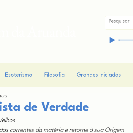
im da Aruanda
Esoterismo
Filosofia
Grandes Iniciados
itura
isticismo
Hermetismo
Cosmogonia
Cosmo
sta de Verdade
Velhos
e das correntes da matéria e retorne à sua Origem