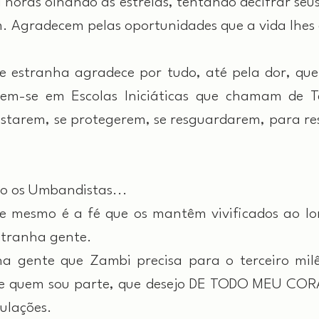
horas olhando as estrelas, tentando decifrar seus 
 Agradecem pelas oportunidades que a vida lhes
e estranha agradece por tudo, até pela dor, qu
em-se em Escolas Iniciáticas que chamam de Ter
tarem, se protegerem, se resguardarem, para res
o os Umbandistas...
 mesmo é a fé que os mantêm vivificados ao lon
stranha gente.
 gente que Zambi precisa para o terceiro milên
de quem sou parte, que desejo DE TODO MEU COR
ulações.