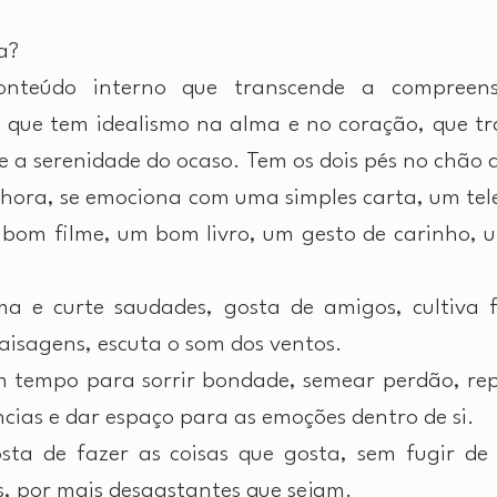
a?
teúdo interno que transcende a compreensã
e que tem idealismo na alma e no coração, que tra
 a serenidade do ocaso. Tem os dois pés no chão 
chora, se emociona com uma simples carta, um te
bom filme, um bom livro, um gesto de carinho, 
 e curte saudades, gosta de amigos, cultiva fl
aisagens, escuta o som dos ventos.
tempo para sorrir bondade, semear perdão, repa
cias e dar espaço para as emoções dentro de si.
ta de fazer as coisas que gosta, sem fugir de 
eis, por mais desgastantes que sejam.