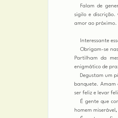
 Falam de genero
sigilo e discriçã
amor ao próximo.
 Interessante ess
 Obrigam-se nas ta
Partilham da me
enigmático de praz
 Degustam um pão
banquete. Amam em
ser feliz e levar 
 É gente que comp
homem miserável, 