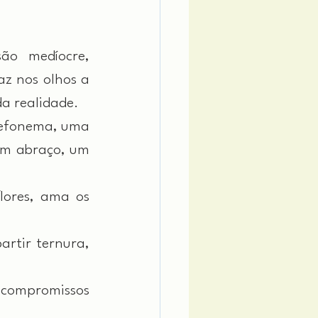
o medíocre, 
z nos olhos a 
da realidade.
lefonema, uma 
um abraço, um 
ores, ama os 
rtir ternura, 
compromissos 