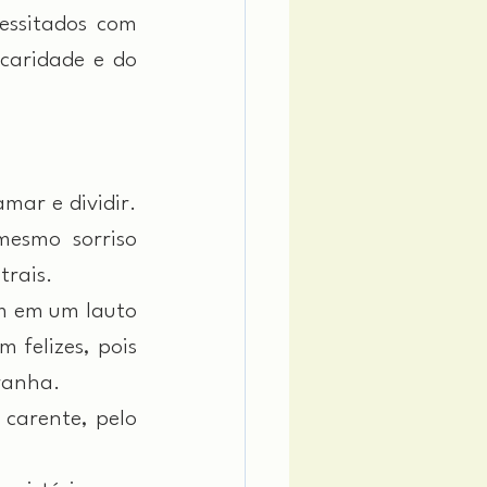
ssitados com 
caridade e do 
ar e dividir. 
smo sorriso 
trais.
 em um lauto 
felizes, pois 
tranha.
arente, pelo 