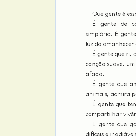
 Que gente é ess
 É gente de con
simplória. É gent
luz do amanhecer e
 É gente que ri, 
canção suave, um 
afago.
 É gente que ama
animais, admira p
 É gente que tem 
compartilhar vivên
 É gente que gos
difíceis e inadiáv