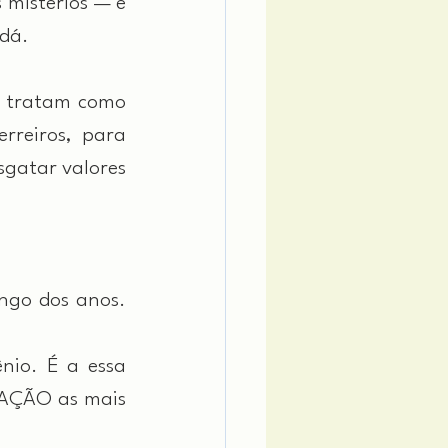
mistérios — e 
 dá.
e tratam como 
reiros, para 
gatar valores 
go dos anos. 
io. É a essa 
AÇÃO as mais 