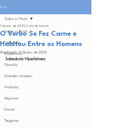
Post
Todos os Posts
7 de jan. de 2025
2 min de leitura
Todos os Posts
O Verbo Se Fez Carne e
Habitou Entre os Homens
Umbanda
Atualizado:
9 de jan. de 2025
Esoterismo
Sabedoria Hiperbórea
:
Filosofia
Grandes Iniciados
Histórias
Alquimia
Gnose
Teogonia