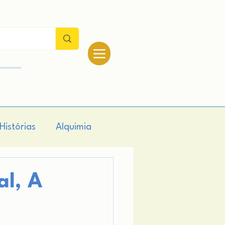
Histórias
Alquimia
logia
Teologia
al, A