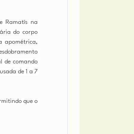
e Ramatís na 
ria do corpo 
a apométrica, 
Desdobramento 
al de comando 
ada de 1 a 7 
mitindo que o 