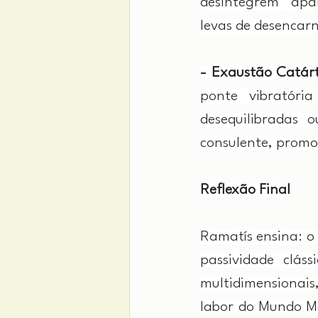
desintegrem "apa
levas de desencarn
- Exaustão Catárt
ponte vibratóri
desequilibradas 
consulente, promo
Reflexão Final
Ramatís ensina: o
passividade clá
multidimensionais
labor do Mundo Ma