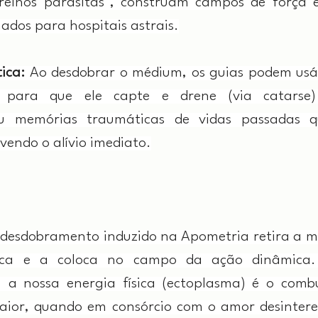
relhos parasitas", construam campos de força e
ados para hospitais astrais.
ica:
 Ao desdobrar o médium, os guias podem usá
a para que ele capte e drene (via catarse)
ou memórias traumáticas de vidas passadas q
vendo o alívio imediato.
 desdobramento induzido na Apometria retira a m
ssica e a coloca no campo da ação dinâmica.
, a nossa energia física (ectoplasma) é o combu
ior, quando em consórcio com o amor desinteres