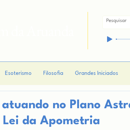
im da Aruanda
Esoterismo
Filosofia
Grandes Iniciados
isticismo
Hermetismo
Cosmogonia
Cosmo
atuando no Plano Astr
 Lei da Apometria