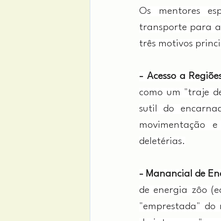
Os mentores esp
transporte para a
três motivos princi
- Acesso a Regiõe
como um "traje d
sutil do encarnad
movimentação e 
deletérias.
- Manancial de En
de energia zôo (e
"emprestada" do 