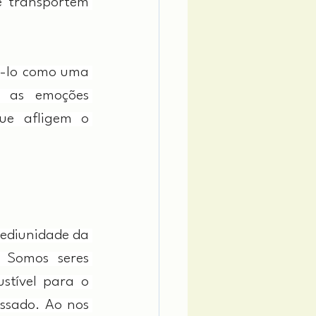
 transportem 
-lo como uma 
 as emoções 
ue afligem o 
ediunidade da 
 Somos seres 
stível para o 
sado. Ao nos 