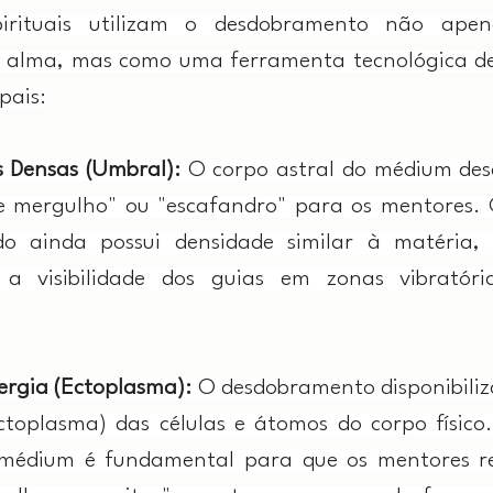
irituais utilizam o desdobramento não ape
 alma, mas como uma ferramenta tecnológica de 
pais:
s Densas (Umbral): 
O corpo astral do médium des
e mergulho" ou "escafandro" para os mentores. 
o ainda possui densidade similar à matéria, el
a visibilidade dos guias em zonas vibratóri
ergia (Ectoplasma): 
O desdobramento disponibiliz
ctoplasma) das células e átomos do corpo físico.
médium é fundamental para que os mentores rea