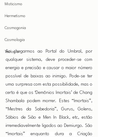
Misticismo
Hermetismo
Cosmogonia
Cosmologia
Ao chegarmos ao Portal do Umbral, por 
Teologia
qualquer sistema, deve proceder-se com 
energia e precisão e causar o maior número 
possível de baixas ao inimigo. Pode-se ter 
uma surpresa com esta possibilidade, mas o 
certo é que os ‘Demônios Imortais’ de Chang 
Shambala podem morrer. Estes “Imortais”, 
“Mestres da Sabedoria”, Gurus, Golens, 
Sábios de Sião e Men In Black, etc, estão 
irremediavelmente ligados ao Demiurgo. São 
“Imortais” enquanto dura a Criação 