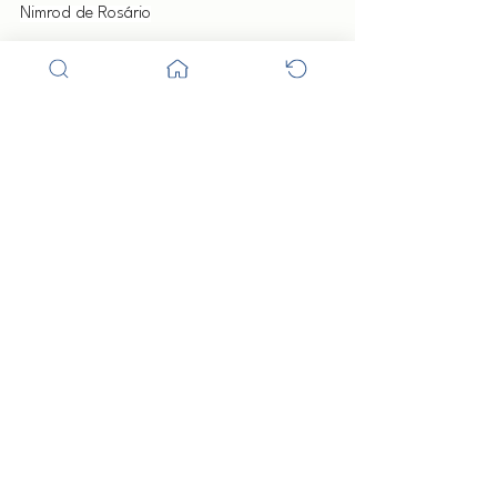
Nimrod de Rosário
OISA - Casa de OGY - Cotia - SP
Misticismo
Ver tudo
Posts recentes