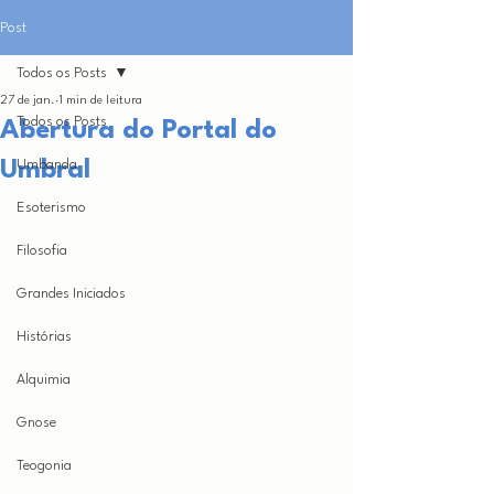
Post
Todos os Posts
27 de jan.
1 min de leitura
Todos os Posts
Abertura do Portal do
Umbral
Umbanda
Esoterismo
Filosofia
Grandes Iniciados
Histórias
Alquimia
Gnose
Teogonia