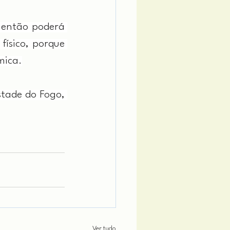
 então poderá 
físico, porque 
mica.
tade do Fogo, 
Ver tudo