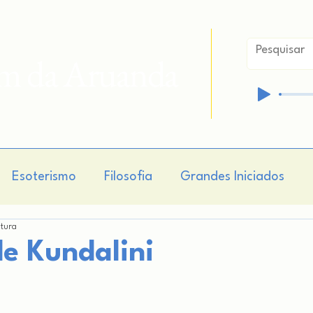
im da Aruanda
Esoterismo
Filosofia
Grandes Iniciados
itura
isticismo
Hermetismo
Cosmogonia
Cosmo
e Kundalini