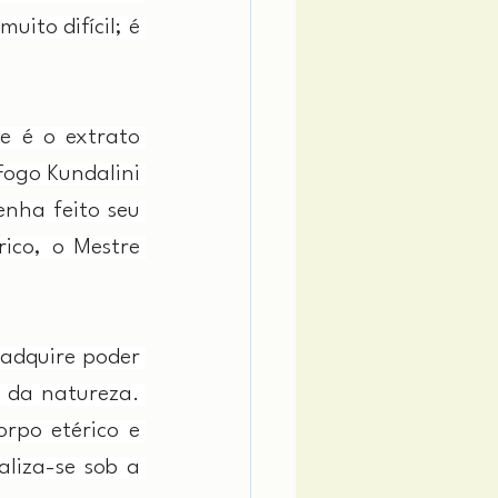
ito difícil; é 
 é o extrato 
ogo Kundalini 
nha feito seu 
ico, o Mestre 
adquire poder 
 da natureza. 
rpo etérico e 
liza-se sob a 