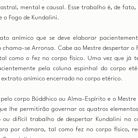
 astral, mental e causal. Esse trabalho é, de fato, mu
 o Fogo de Kundalini.
ato anímico que se deve elaborar pacientemente
to chama-se Arronsa. Cabe ao Mestre despertar o F
tal como o fez no corpo físico. Uma vez que já te
acientemente pela coluna espinhal do corpo etér
 extrato anímico encerrado no corpo etérico.
o pelo corpo Búddhico ou Alma-Espírito e o Mestre 
que lhe permitirão governar os quatros elementos
 ou difícil trabalho de despertar Kundalini no co
ara por câmara, tal como fez no corpo físico, rea