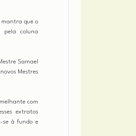
 mantra que o 
 pela coluna 
estre Samael 
novos Mestres 
semelhante com 
ses extratos 
-se à fundo e 