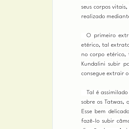
seus corpos vitais,
realizado mediante
  O primeiro extr
etérico, tal extra
no corpo etérico, 
Kundalini subir p
consegue extrair o
   Tal é assimilad
sobre os Tatwas, 
Esse bem delicado
fazê-lo subir câm