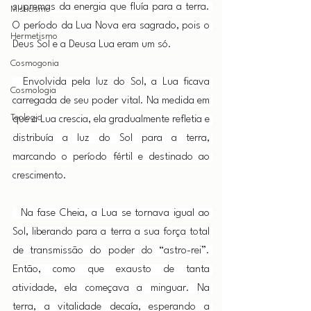
supremas da energia que fluía para a terra. 
Misticismo
O período da Lua Nova era sagrado, pois o 
Hermetismo
Deus Sol e a Deusa Lua eram um só.
Cosmogonia
  Envolvida pela luz do Sol, a Lua ficava 
Cosmologia
carregada de seu poder vital. Na medida em 
Teologia
que a Lua crescia, ela gradualmente refletia e 
distribuía a luz do Sol para a terra, 
marcando o período fértil e destinado ao 
crescimento.
  Na fase Cheia, a Lua se tornava igual ao 
Sol, liberando para a terra a sua força total 
de transmissão do poder do “astro-rei”. 
Então, como que exausto de tanta 
atividade, ela começava a minguar.
 Na
terra, a vitalidade decaía, esperando a 