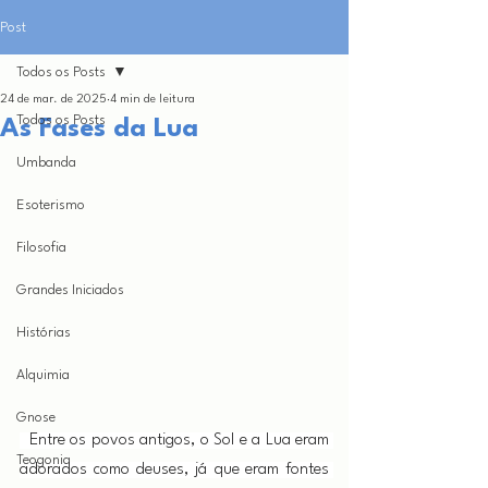
Post
Todos os Posts
24 de mar. de 2025
4 min de leitura
Todos os Posts
As Fases da Lua
Umbanda
Esoterismo
Filosofia
Grandes Iniciados
Histórias
Alquimia
Gnose
  Entre os povos antigos, o Sol e a Lua eram 
Teogonia
adorados como deuses, já que eram fontes 