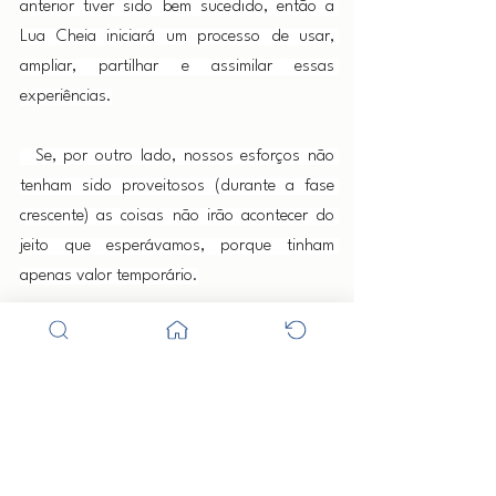
anterior tiver sido bem sucedido, então a 
Lua Cheia iniciará um processo de usar, 
ampliar, partilhar e assimilar essas 
experiências.
  Se, por outro lado, nossos esforços não 
tenham sido proveitosos (durante a fase 
crescente) as coisas não irão acontecer do 
jeito que esperávamos, porque tinham 
apenas valor temporário.
  A Lua Cheia pode nos estimular a 
abandonar essas situações, relacionamentos 
ou coisas que eram incapazes de preencher 
uma função positiva em nossas vidas e se 
soubermos deixá-las, estaremos abrindo 
espaço para um crescimento futuro no 