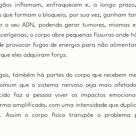
rgãos inflamam, enfraquecem e, a longo prazo,
as que formam o bloqueio, por sua vez, ganham ta
r o seu ADN, podendo gerar tumores, miomas e q
cerígenas, o corpo abre pequenas fissuras onde há
e provocar fugas de energia para não alimentar 
 que eles adquiram força.
gas, também há partes do corpo que recebem men
omum que o sistema nervoso seja mais afetado
cido faz a pessoa viver os impactos emocionais
orma amplificada, com uma intensidade que duplica 
. Assim o corpo físico transpõe o problema 