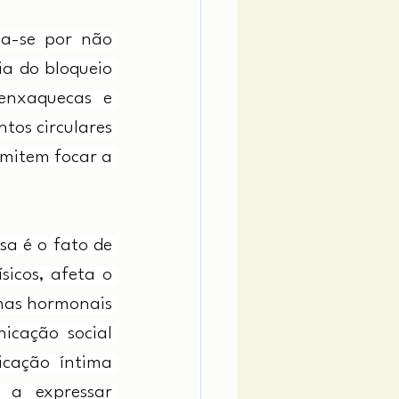
ma-se por não 
a do bloqueio 
enxaquecas e 
os circulares 
mitem focar a 
a é o fato de 
icos, afeta o 
mas hormonais 
icação social 
cação íntima 
 a expressar 