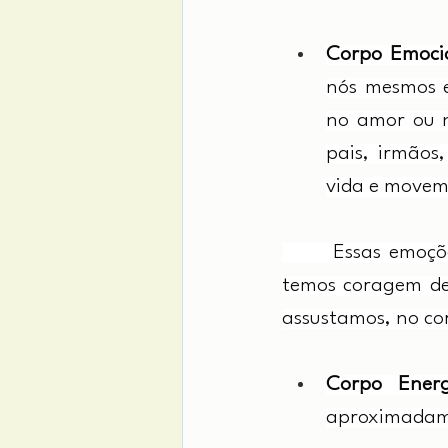
Corpo Emoci
nós mesmos e
no amor ou n
pais, irmãos,
vida e movem 
      Essas emoçõ
temos coragem de 
assustamos, no c
Corpo Energ
aproximadamen