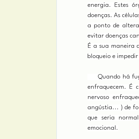
energia. Estes ó
doenças. As célul
a ponto de altera
evitar doenças can
É a sua maneira d
bloqueio e impedir
     Quando há fu
enfraquecem. É c
nervoso enfraque
angústia... ) de f
que seria normal
emocional.