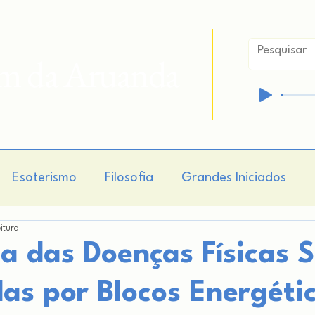
im da Aruanda
Esoterismo
Filosofia
Grandes Iniciados
eitura
isticismo
Hermetismo
Cosmogonia
Cosmo
a das Doenças Físicas 
as por Blocos Energéti