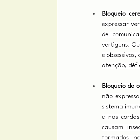
Bloqueio cere
expressar ve
de comunicaç
vertigens. Qu
e obsessivos,
atenção, défi
Bloqueio de 
não expressar
sistema imuno
e nas cordas
causam inse
formados na