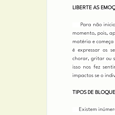
LIBERTE AS EMO
     Para não inic
momento, pois, ap
matéria e começa a
é expressar os se
chorar, gritar ou 
isso nos fez sent
impactos se o indi
TIPOS DE BLOQU
     Existem inúme