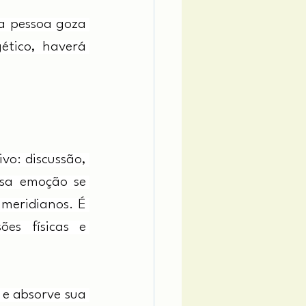
a pessoa goza 
tico, haverá 
o: discussão, 
ssa emoção se 
meridianos. É 
es físicas e 
 e absorve sua 