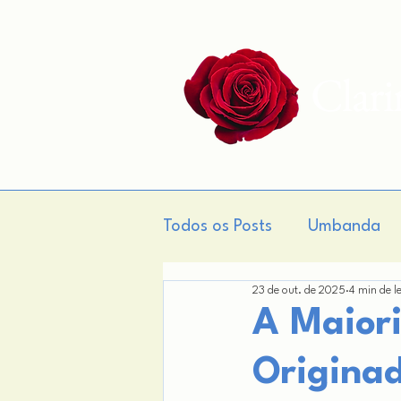
Clar
Todos os Posts
Umbanda
23 de out. de 2025
4 min de l
Gnose
Teogonia
M
A Maiori
Originad