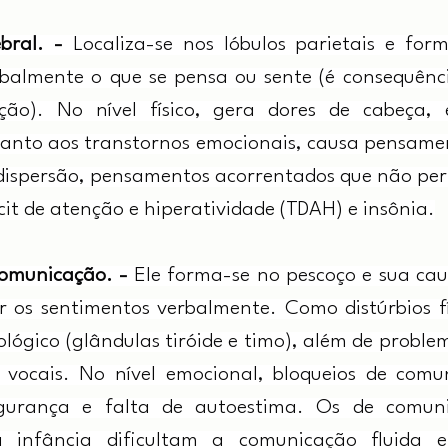
bral. -
 Localiza-se nos lóbulos parietais e for
rbalmente o que se pensa ou sente (é consequênci
ão). No nível físico, gera dores de cabeça, 
anto aos transtornos emocionais, causa pensament
 dispersão, pensamentos acorrentados que não per
cit de atenção e hiperatividade (TDAH) e insônia.
comunicação. -
 Ele forma-se no pescoço e sua caus
 os sentimentos verbalmente. Como distúrbios fís
lógico (glândulas tiróide e timo), além de proble
 vocais. No nível emocional, bloqueios de comun
gurança e falta de autoestima. Os de comuni
 infância dificultam a comunicação fluida e