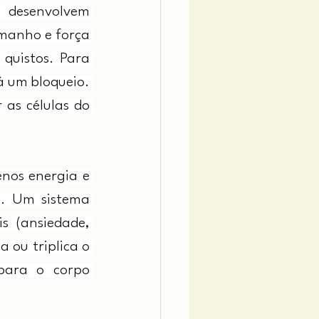
 desenvolvem 
manho e força 
uistos. Para 
 um bloqueio. 
as células do 
os energia e 
. Um sistema 
 (ansiedade, 
ou triplica o 
para o corpo 