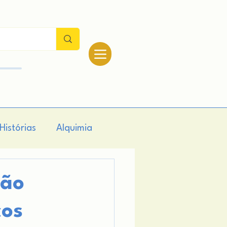
Histórias
Alquimia
logia
Teologia
São
cos