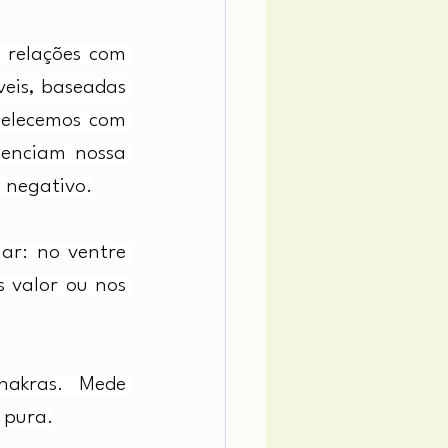
 relações com 
is, baseadas 
belecemos com 
uenciam nossa 
o negativo.
ar: no ventre 
valor ou nos 
kras. Mede 
 pura.