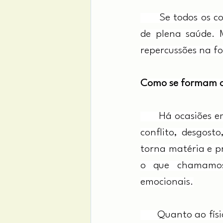
      Se todos os
de plena saúde. M
repercussões na fo
Como se formam o
      Há ocasiões 
conflito, desgost
torna matéria e p
o que chamamos 
emocionais.
      Quanto ao fí