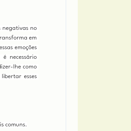
s negativas no 
transforma em 
essas emoções 
 é necessário 
izer-lhe como 
ibertar esses 
ais comuns.