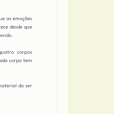
que as emoções 
ece desde que 
cendo.
uatro corpos 
Cada corpo tem 
aterial do ser 