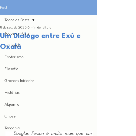
Post
Todos os Posts
8 de set. de 2025
6 min de leitura
Todos os Posts
Um Dialogo entre Exú e
Oxalá
Umbanda
Esoterismo
Filosofia
Grandes Iniciados
Histórias
Alquimia
Gnose
Teogonia
Douglas Fersan é muito mais que um 