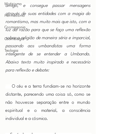
Misticismo
amigo, e consegue passar mensagens 
através de suas entidades com a magia do 
Hermetismo
romantismo, mas muito mais que isto, com a 
Cosmogonia
luz da razão para que se faça uma reflexão 
sobre a religião de maneira séria e imparcial, 
Cosmologia
passando aos umbandistas uma forma 
Teologia
inteligente de se entender a Umbanda. 
Abaixo texto muito inspirado e necessário 
para reflexão e debate:
    O céu e a terra fundiam-se no horizonte 
distante, parecendo uma coisa só, como se 
não houvesse separação entre o mundo 
espiritual e o material, a consciência 
individual e a cósmica.