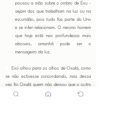
pousou a mão sobre o ombro de Exu - 
sejam dos que trabalham na luz ou na 
escuridão, pois tudo faz parte do Uno 
e se inter-relacionam. O mesmo homem 
que hoje está nas profundezas mais 
abissais, amanhã pode ser o 
mensageiro da luz.
    Exú olhou para os olhos de Oxalá, como 
se não estivesse concordando, mas dessa 
vez foi Oxalá quem não deixou que o outro 
falasse, prosseguindo com sua narrativa:
Se não fossem os valorosos guardiões 
que trabalham nas regiões trevosas, 
dificilmente os que ali sofrem um dia 
alcançariam o benefício da luz. Se 