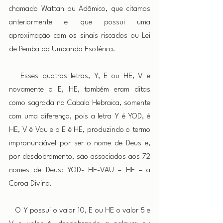
chamado Wattan ou Adâmico, que citamos 
anteriormente e que possui uma 
aproximação com os sinais riscados ou Lei 
de Pemba da Umbanda Esotérica.
   Esses quatros letras, Y, E ou HE, V e 
novamente o E, HE, também eram ditas 
como sagrada na Cabala Hebraica, somente 
com uma diferença, pois a letra Y é YOD, é 
HE, V é Vau e o E é HE, produzindo o termo 
impronunciável por ser o nome de Deus e, 
por desdobramento, são associados aos 72 
nomes de Deus
:
 YOD- HE-VAU – HE – a 
Coroa Divina.
   O Y possui o valor 10, E ou HE o valor 5 e 