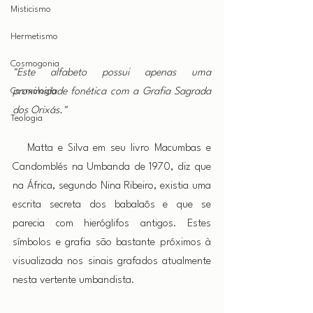
Misticismo
Hermetismo
Cosmogonia
"Este alfabeto possui apenas uma 
proximidade fonética com a Grafia Sagrada 
Cosmologia
dos Orixás."
Teologia
   Matta e Silva em seu livro Macumbas e 
Candomblés na Umbanda de 1970, diz que 
na África, segundo Nina Ribeiro, existia uma 
escrita secreta dos babalaôs e que se 
parecia com hieróglifos antigos. Estes 
símbolos e grafia são bastante próximos à 
visualizada nos sinais grafados atualmente 
nesta vertente umbandista.