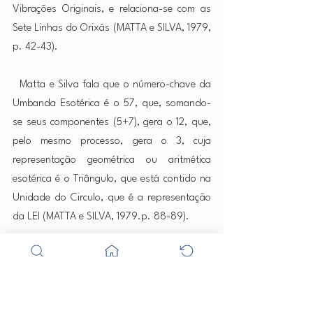
Vibrações Originais, e relaciona-se com as 
Sete Linhas do Orixás (MATTA e SILVA, 1979, 
p. 42-43).
  Matta e Silva fala que o número-chave da 
Umbanda Esotérica é o 57, que, somando-
se seus componentes (5+7), gera o 12, que, 
pelo mesmo processo, gera o 3, cuja 
representação geométrica ou aritmética 
esotérica é o Triângulo, que está contido na 
Unidade do Circulo, que é a representação 
da LEI (MATTA e SILVA, 1979.p. 88-89).
  A multiplicação do número 57 por sete gera 
o número 399. Ao analisar este número, 
veremos que na geometria o 3 formará 
primeiro um triângulo, o segundo número, o 