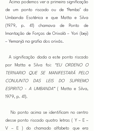
   Acima podemos ver a primeira
 significação 
de um ponto riscado ou de ‘Pemba’ da 
Umbanda Esotérica e que Matta e Silva 
(1979, p. 41) chamava de Ponto de 
Imantação de Forças de Orixalá – Yori (beji) 
– Yemanjá na grafia dos orixás.
  A significação dada a este ponto riscado 
por Matta e Silva foi: 
“EU ORDENO O 
TERNARIO QUE SE MANIFESTARÁ PELO 
CONJUNTO DAS LEIS DO SUPREMO 
ESPIRITO - A UMBANDA”
 ( Matta e Silva, 
1979, p. 41).
   No ponto acima se identificam no centro 
desse ponto riscado quatro letras ( Y – E – 
V – E ) do chamado alfabeto que era 