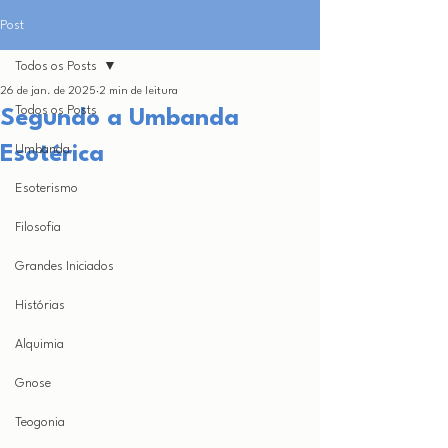
Post
Todos os Posts
26 de jan. de 2025
2 min de leitura
Todos os Posts
Segundo a Umbanda
Esotérica
Umbanda
Esoterismo
Filosofia
Grandes Iniciados
Histórias
Alquimia
Gnose
Teogonia