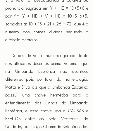
V o valor 6, desdobrando a palavra ou 
pronúncia sagrada em Y + HE = 10+5+6 e 
por fim Y + HE + V + HE = 10+5+6+5, 
somados a: 10 + 15 + 21 + 26 = 72, que é o 
número dos nomes divinos segundo o 
alfabeto Hebraico.
   Depois de ver a numerologia constante 
nos alfabetos descritos acima, veremos que 
na Umbanda Esotérica não acontece 
diferente, pois ao falar da numerologia, 
Matta e Silva diz que a Umbanda Esotérica 
possui uma chave hermética para o 
entendimento das Linhas da Umbanda 
Esotérica, e essa chave liga a CAUSAS e 
EFEITOS entre as Sete Vertentes da 
Unidade, ou seja, o Chamado Setenário das 