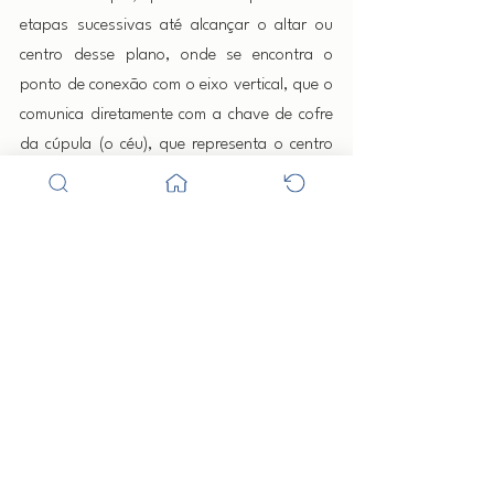
etapas sucessivas até alcançar o altar ou 
centro desse plano, onde se encontra o 
ponto de conexão com o eixo vertical, que o 
comunica diretamente com a chave de cofre 
da cúpula (o céu), que representa o centro 
do Ser total, além do qual se encontram os 
seus estados supra-individuais e supra-
cósmicos, onde encontrará a sua verdadeira 
Libertação e Suprema Identidade.
Esoterismo
Ver tudo
Posts recentes