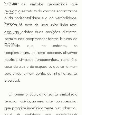
Misticismo
 Entre os símbolos geométricos que 
revelam a estrutura do cosmos encontramos 
Hermetismo
o da horizontalidade e o da verticalidade. 
Cosmogonia
Embora se trate de uma única linha reta, 
esta, ao adotar duas posições distintas, 
Cosmologia
permite-nos compreender tantas leituras da 
Teologia
realidade que, no entanto, se 
complementam, tal como podemos observar 
noutros símbolos fundamentais, como é o 
caso da cruz e do esquadro, que se formam 
pela união, em um ponto, da linha horizontal 
e vertical.
 Em primeiro lugar, a horizontal simboliza a 
terra, a matéria, ao mesmo tempo sucessiva, 
que progride indefinidamente num plano ou 