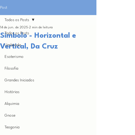
Post
Todos os Posts
14 de jun. de 2025
2 min de leitura
Todos os Posts
Símbolo - Horizontal e
Vertical, Da Cruz
Umbanda
Esoterismo
Filosofia
Grandes Iniciados
Histórias
Alquimia
Gnose
Teogonia