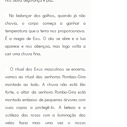
nos dava segurança e paz.
  No balançar dos galhos, quando já não 
chovia, o corpo começa a ganhar a 
temperatura que a terra nos proporcionava. 
É a magia de Exu. O céu se abre e a lua 
aparece e nos abençoa, mas logo volta a 
cair uma chuva fina.
   O ritual dos Exus masculinos se encerra, 
vamos ao ritual das senhoras Pombas-Gira 
montado ao lado. A chuva não está tão 
forte, o altar da senhora Pomba-Gira está 
montado embaixo de pequenas árvores com 
suas copas a protegê-lo. A beleza e a 
sutileza das rosas com a iluminação das 
velas fazia mais uma vez o nosso 