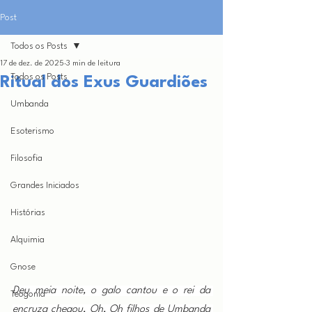
Post
Todos os Posts
17 de dez. de 2025
3 min de leitura
Todos os Posts
Ritual dos Exus Guardiões
Umbanda
Esoterismo
Filosofia
Grandes Iniciados
Histórias
Alquimia
Gnose
Deu meia noite, o galo cantou e o rei da 
Teogonia
encruza chegou, Oh, Oh filhos de Umbanda 