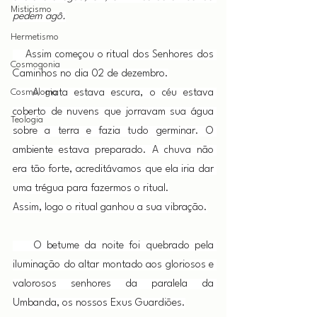
Misticismo
pedem agô.
Hermetismo
    Assim começou o ritual dos Senhores dos 
Cosmogonia
Caminhos no dia 02 de dezembro.
Cosmologia
   A mata estava escura, o céu estava 
coberto de nuvens que jorravam sua água 
Teologia
sobre a terra e fazia tudo germinar. O 
ambiente estava preparado. A chuva não 
era tão forte, acreditávamos que ela iria dar 
uma trégua para fazermos o ritual.
Assim, logo o ritual ganhou a sua vibração.
    O betume da noite foi quebrado pela 
iluminação do altar montado aos gloriosos e 
valorosos senhores da paralela da 
Umbanda, os nossos Exus Guardiões.