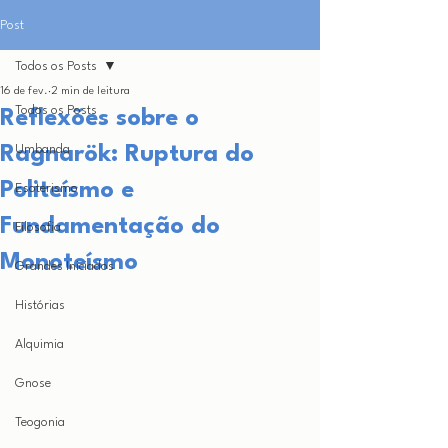
Post
Todos os Posts
16 de fev.
2 min de leitura
Todos os Posts
Reflexões sobre o
Ragnarök: Ruptura do
Umbanda
Politeísmo e
Esoterismo
Fundamentação do
Filosofia
Monoteísmo
Grandes Iniciados
Histórias
Alquimia
Gnose
Teogonia