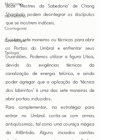
Misticismo
doze ‘Mestres da Sabedoria’ de Chang 
Shambala podem desintegrar os discípulos 
Hermetismo
que se mostrem indóceis.
Cosmogonia
Existem sete maneiras ou técnicas para abrir 
Cosmologia
os Portais do Umbral e enfrentar seus 
Teologia
Guardiões. Podemos utilizar a figura Lítica, 
devido às exigências técnicas da 
canalização de energia telúrica, e ainda 
poder agregar que a aplicação da ‘técnica 
dos labirintos’ é uma das sete maneiras de 
abrir portais induzidos.
Para complementar, na estratégia para 
entrar no Umbral conta-se com armas 
antiquíssimas, tal como uma couraça mágica 
da Atlântida. Alguns iniciados cainitas 