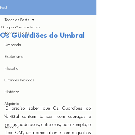
Post
Todos os Posts
30 de jan.
2 min de leitura
Todos os Posts
Os Guardiões do Umbral
Umbanda
Esoterismo
Filosofia
Grandes Iniciados
Histórias
Alquimia
É preciso saber que Os Guardiões do 
Gnose
Umbral contam também com couraças e 
armas poderosas, entre elas, por exemplo, o 
Teogonia
‘raio OM’, uma arma atlante com o qual os 