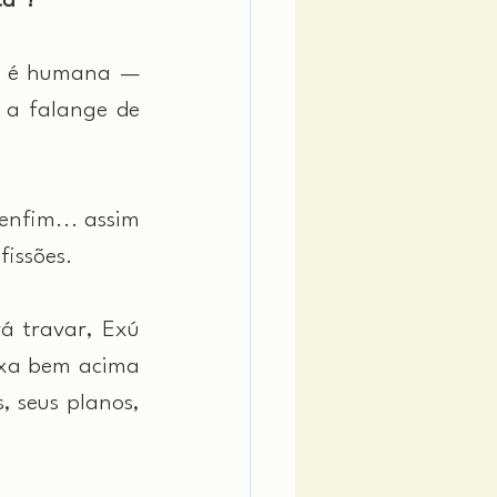
ca”?
ú é humana — 
a falange de 
nfim... assim 
issões.
 travar, Exú 
xa bem acima 
 seus planos, 