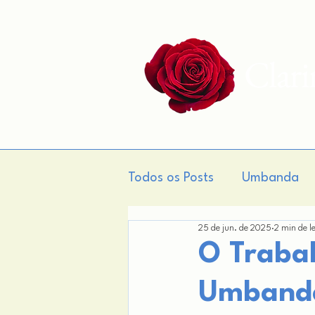
Clar
Todos os Posts
Umbanda
25 de jun. de 2025
2 min de l
Gnose
Teogonia
M
O Traba
Umband