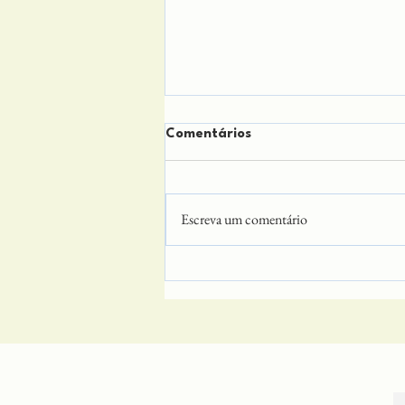
Comentários
Escreva um comentário
Renascer num Planeta
Inferior