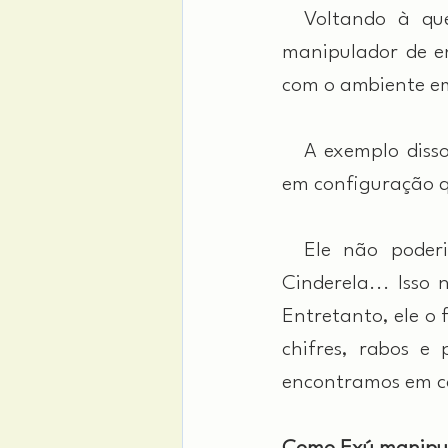
 Voltando à que
manipulador de en
com o ambiente em
 A exemplo disso,
em configuração q
 Ele não poderi
Cinderela... Isso
Entretanto, ele o
chifres, rabos e
encontramos em cas