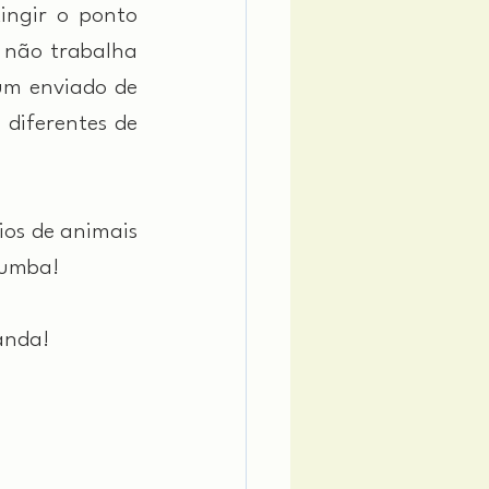
ngir o ponto 
não trabalha 
sozinho. Isso é feito em agrupamentos sob a supervisão direta de um enviado de 
diferentes de 
os de animais 
iumba!
anda!