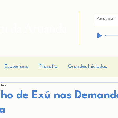
im da Aruanda
Esoterismo
Filosofia
Grandes Iniciados
eitura
isticismo
Hermetismo
Cosmogonia
Cosmo
lho de Exú nas Demand
a