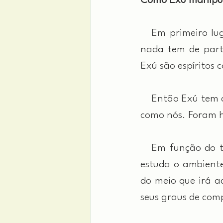
Como Exú manipula
 Em primeiro lug
nada tem de parte
Exú são espíritos 
 Então Exú tem do
como nós. Foram h
 Em função do tra
estuda o ambiente
do meio que irá ad
seus graus de com