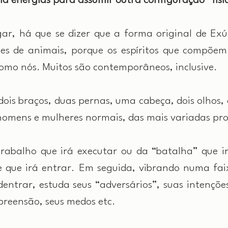
 energias para assumir outra configuração “físi
ar, há que se dizer que a forma original de Ex
s de animais, porque os espíritos que compõem 
como nós. Muitos são contemporâneos, inclusive.
is braços, duas pernas, uma cabeça, dois olhos, e
omens e mulheres normais, das mais variadas prof
balho que irá executar ou da “batalha” que irá
 que irá entrar. Em seguida, vibrando numa fai
entrar, estuda seus “adversários”, suas intenções,
preensão, seus medos etc.