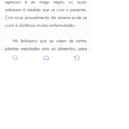
agressor e ao mago negro, os quais 
adoecem à medida que se cura o paciente. 
Com esse procedimento da aroeira pode-se 
curar à distância muitas enfermidades.
   Há feiticeiros que se valem de certas 
plantas mescladas com os alimentos, para 
encher o corpo de sua vítimas com 
mortíferos vermes, que lhe produzirão 
doenças e morte.
   Outros inoculam blenorragia artificiais 
(gonorreia) ou dão de beber perigosas 
substâncias animais, a fim de produzir 
determinados efeitos. Em outros artigos o 
leitor poderá se informar sobre outras 
coisas.