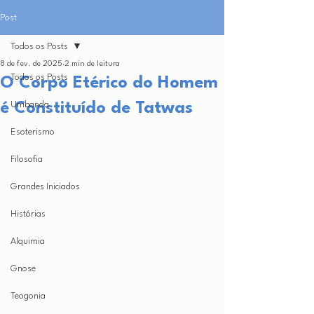
Post
Todos os Posts
8 de fev. de 2025
2 min de leitura
Todos os Posts
O Corpo Etérico do Homem
é Constituído de Tatwas
Umbanda
Esoterismo
Filosofia
Grandes Iniciados
Histórias
Alquimia
Gnose
Teogonia