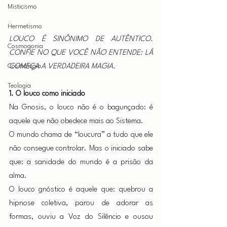
Misticismo
Hermetismo
LOUCO É SINÔNIMO DE AUTÊNTICO. 
Cosmogonia
CONFIE NO QUE VOCÊ NÃO ENTENDE: LÁ 
Cosmologia
COMEÇA A VERDADEIRA MAGIA.
Teologia
1. O louco como iniciado
Na Gnosis, o louco não é o bagunçado: é 
aquele que não obedece mais ao Sistema.
O mundo chama de “loucura” a tudo que ele 
não consegue controlar. Mas o iniciado sabe 
que: a sanidade do mundo é a prisão da 
alma.
O louco gnóstico é aquele que: quebrou a 
hipnose coletiva, parou de adorar as 
formas, ouviu a Voz do Silêncio e ousou 