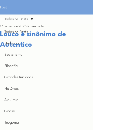
Post
Todos os Posts
17 de dez. de 2025
2 min de leitura
Todos os Posts
Louco é sinônimo de
Autentico
Umbanda
Esoterismo
Filosofia
Grandes Iniciados
Histórias
Alquimia
Gnose
Teogonia