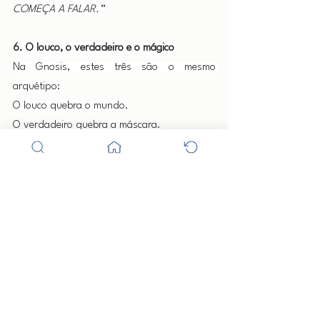
COMEÇA A FALAR.”
6. O louco, o verdadeiro e o mágico
Na Gnosis, estes três são o mesmo 
arquétipo:
O louco quebra o mundo.
O verdadeiro quebra a máscara.
O mágico quebra a ilusão.
Os três andam juntos. Os três são um.
O que você chama de loucura é o primeiro 
brilho do Espírito. O que você chama de 
autenticidade é a memória do Ser. O que 
você chama de magia é o retorno à origem.
E confiar no que você não entende é o ato 
mais gnóstico que existe.
PAZ INVERENCIAL