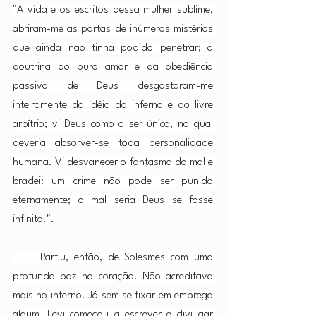
"A vida e os escritos dessa mulher sublime, 
abriram-me as portas de inúmeros mistérios 
que ainda não tinha podido penetrar; a 
doutrina do puro amor e da obediência 
passiva de Deus desgostaram-me 
inteiramente da idéia do inferno e do livre 
arbítrio; vi Deus como o ser único, no qual 
deveria absorver-se toda personalidade 
humana. Vi desvanecer o fantasma do mal e 
bradei: um crime não pode ser punido 
eternamente; o mal seria Deus se fosse 
infinito!".
     Partiu, então, de Solesmes com uma 
profunda paz no coração. Não acreditava 
mais no inferno! Já sem se fixar em emprego 
algum, Levi começou a escrever e divulgar 