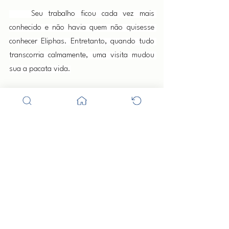
    Seu trabalho ficou cada vez mais 
conhecido e não havia quem não quisesse 
conhecer Eliphas. Entretanto, quando tudo 
transcorria calmamente, uma visita mudou 
sua a pacata vida.
     Era um rapaz bem vestido, com um 
sorriso sarcástico e que, em tom jocoso, 
cumprimentou Eliphas formalmente, 
entrando na casa como se fosse sua 
própria. Assustado, Eliphas procurou 
descobrir quem era aquele rapaz. O jovem 
disse que, embora não o conhecesse, ele 
sabia tudo sobre sua vida, tanto seu 
passado quanto seu futuro, e continuou, 
dizendo: "Sua vida está regulada pela lei 