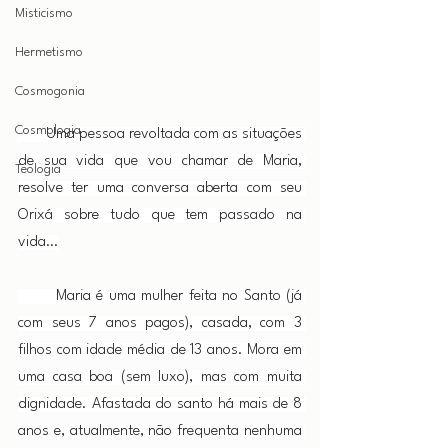
Misticismo
Hermetismo
Cosmogonia
Cosmologia
       Uma pessoa revoltada com as situações 
de sua vida que vou chamar de Maria, 
Teologia
resolve ter uma conversa aberta com seu 
Orixá sobre tudo que tem passado na 
vida…
       Maria é uma mulher feita no Santo (já 
com seus 7 anos pagos), casada, com 3 
filhos com idade média de 13 anos. Mora em 
uma casa boa (sem luxo), mas com muita 
dignidade. Afastada do santo há mais de 8 
anos e, atualmente, não frequenta nenhuma 