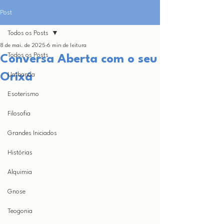
Post
Todos os Posts
8 de mai. de 2025
6 min de leitura
Todos os Posts
Conversa Aberta com o seu
Orixá
Umbanda
Esoterismo
Filosofia
Grandes Iniciados
Histórias
Alquimia
Gnose
Teogonia