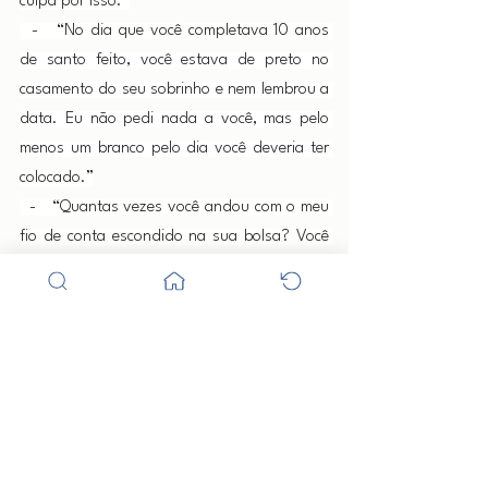
culpa por isso.”
  -   “No dia que você completava 10 anos 
de santo feito, você estava de preto no 
casamento do seu sobrinho e nem lembrou a 
data. Eu não pedi nada a você, mas pelo 
menos um branco pelo dia você deveria ter 
colocado.”
  -   “Quantas vezes você andou com o meu 
fio de conta escondido na sua bolsa? Você 
tem vergonha de mim? Tem vergonha da 
sua religião?”
  -   “O seu Exú veio me dizer que você 
estava correndo risco de acidente. Você 
lembra?”
E Maria responde:
   -    “Lembro sim. Me machuquei muito 
naquele dia.”