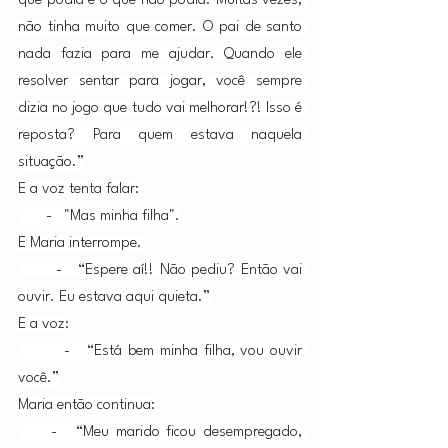
que podia e o que não podia. Muitas vezes, 
não tinha muito que comer. O pai de santo 
nada fazia para me ajudar. Quando ele 
resolver sentar para jogar, você sempre 
dizia no jogo que tudo vai melhorar!?! Isso é 
reposta? Para quem estava naquela 
situação.”
E a voz tenta falar:
       -   "Mas minha filha".
E Maria interrompe.
       -   “Espere aí!! Não pediu? Então vai 
ouvir. Eu estava aqui quieta.”
E a voz:
        -   “Está bem minha filha, vou ouvir 
você.”
Maria então continua:
     -   “Meu marido ficou desempregado, 