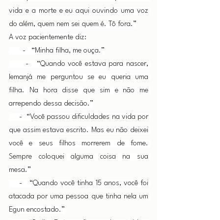
vida e a morte e eu aqui ouvindo uma voz 
do além, quem nem sei quem é. Tô fora.”
A voz pacientemente diz:
       -   “Minha filha, me ouça.”
      -   “Quando você estava para nascer, 
Iemanjá me perguntou se eu queria uma 
filha. Na hora disse que sim e não me 
arrependo dessa decisão.”
     -  “Você passou dificuldades na vida por 
que assim estava escrito. Mas eu não deixei 
você e seus filhos morrerem de fome. 
Sempre coloquei alguma coisa na sua 
mesa.”
    -   “Quando você tinha 15 anos, você foi 
atacada por uma pessoa que tinha nela um 
Egun encostado.”