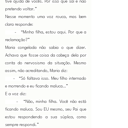
tive ajuda de vocês. Por isso que saí e não 
pretendo voltar.”
Nesse momento uma voz rouca, mas bem 
clara responde:
      -   “Minha filha, estou aqui. Por que a 
reclamação?”
Maria congelada não sabia o que dizer. 
Achava que fosse coisa da cabeça dela por 
conta do nervosismo da situação. Mesmo 
assim, não acreditando, Maria diz:
      -   “Só faltava isso. Meu filho internado 
e morrendo e eu ficando maluca…”
E a voz diz:
      -   “Não, minha filha. Você não está 
ficando maluca. Sou EU mesmo, seu Pai que 
estou respondendo a sua súplica, como 
sempre respondi.”