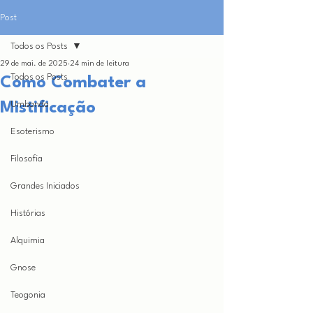
Post
Todos os Posts
29 de mai. de 2025
24 min de leitura
Todos os Posts
Como Combater a
Mistificação
Umbanda
Esoterismo
Filosofia
Grandes Iniciados
Histórias
Alquimia
Gnose
Teogonia