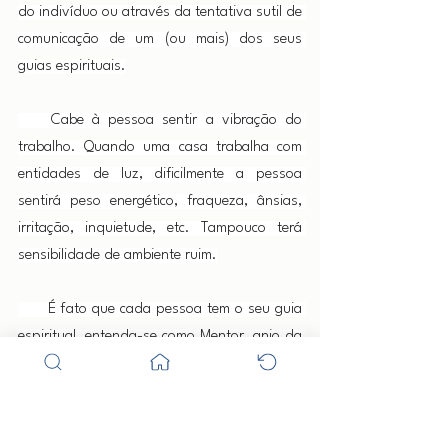
do indivíduo ou através da tentativa sutil de 
comunicação de um (ou mais) dos seus 
guias espirituais.
    Cabe à pessoa sentir a vibração do 
trabalho. Quando uma casa trabalha com 
entidades de luz, dificilmente a pessoa 
sentirá peso energético, fraqueza, ânsias, 
irritação, inquietude, etc. Tampouco terá 
sensibilidade de ambiente ruim.
      É fato que cada pessoa tem o seu guia 
espiritual, entenda-se como Mentor, anjo da 
guarda, etc., conforme sua crença. Este guia 
não o abandona jamais. Quando uma 
pessoa vai a um terreiro o seu guia vai 
também. Quando o ambiente é ruim ou está 