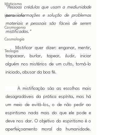
Misticismo
"Pessoas crédulas que usam a mediunidade 
para informações e solução de problemas 
Hermetismo
materiais e pessoais são fáceis de serem 
Cosmogonia
mistificadas."
Cosmologia
    Mistificar quer dizer: enganar, mentir, 
Teologia
trapacear, burlar, tapear, iludir, iniciar 
alguém nos mistérios de um culto, torná-lo 
iniciado, abusar da boa fé. 
     A mistificação são as escolhas mais 
desagradáveis da prática espírita, mas há 
um meio de evitá-los, o de não pedir ao 
espiritismo nada mais do que ele pode e 
deve nos dar. O objetivo do espiritismo é o 
aperfeiçoamento moral da humanidade. 