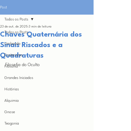
Post
Todos os Posts
23 de out. de 2025
3 min de leitura
Todos os Posts
Chaves Quaternária dos
Sinais Riscados e a
Umbanda
Quadraturas
Esoterismo
Filosofia do Oculto
Filosofia
Grandes Iniciados
Histórias
Alquimia
Gnose
Teogonia