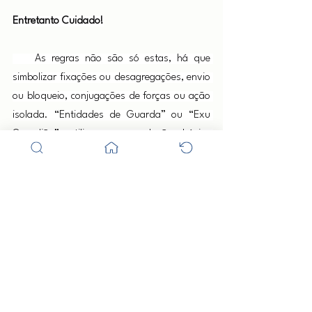
Entretanto Cuidado!
    As regras não são só estas, há que 
simbolizar fixações ou desagregações, envio 
ou bloqueio, conjugações de forças ou ação 
isolada. “Entidades de Guarda” ou “Exu 
Guardião” utilizam a correlação básica 
adequada de cores, materiais e orações. Os 
Iniciados as conhecem: os que se iniciam, 
devem procurar um Mestre de Iniciação, pois 
quando o discípulo está pronto o Mestre 
aparece. 
  Enquanto isso deve procurar analisar o 
presente relato elucidatório, analítico 
direcional: com seu estudo cuidadoso, 