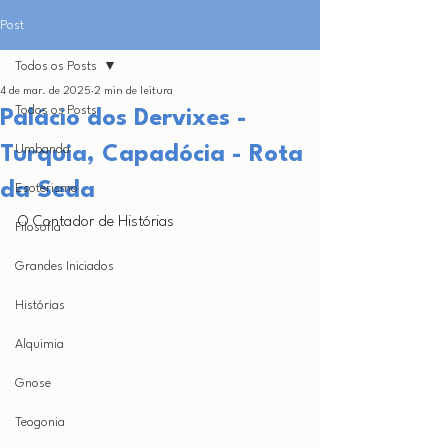
Post
Todos os Posts
4 de mar. de 2025
2 min de leitura
Todos os Posts
Palácio dos Dervixes -
Turquia, Capadócia - Rota
Umbanda
da Seda
Esoterismo
O Contador de Histórias
Filosofia
Grandes Iniciados
Histórias
Alquimia
Gnose
Teogonia