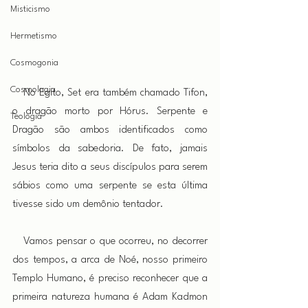
Misticismo
Hermetismo
Cosmogonia
Cosmologia
 No Egito, Set era também chamado Tifon, 
o dragão morto por Hórus. Serpente e 
Teologia
Dragão são ambos identificados como 
símbolos da sabedoria. De fato, jamais 
Jesus teria dito a seus discípulos para serem 
sábios como uma serpente se esta última 
tivesse sido um demônio tentador.
 Vamos pensar o que ocorreu, no decorrer 
dos tempos, a arca de Noé, nosso primeiro 
Templo Humano, é preciso reconhecer que a 
primeira natureza humana é Adam Kadmon 