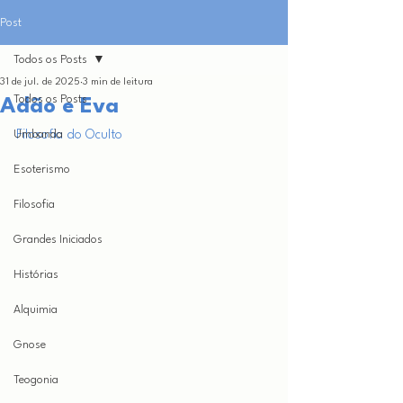
Post
Todos os Posts
31 de jul. de 2025
3 min de leitura
Todos os Posts
Adão e Eva
Umbanda
Filosofia do Oculto
Esoterismo
Filosofia
Grandes Iniciados
Histórias
Alquimia
Gnose
Teogonia