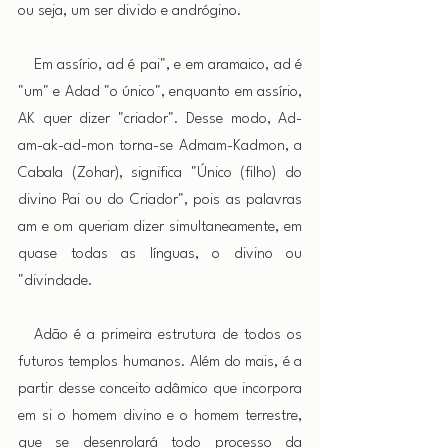
ou seja, um ser divido e andrógino.
 Em assírio, ad é pai", e em aramaico, ad é 
"um" e Adad "o único", enquanto em assírio, 
AK quer dizer "criador". Desse modo, Ad-
am-ak-ad-mon torna-se Admam-Kadmon, a 
Cabala (Zohar), significa "Único (filho) do 
divino Pai ou do Criador", pois as palavras 
am e om queriam dizer simultaneamente, em 
quase todas as línguas, o divino ou 
"divindade.
 Adão é a primeira estrutura de todos os 
futuros templos humanos. Além do mais, é a 
partir desse conceito adâmico que incorpora 
em si o homem divino e o homem terrestre, 
que se desenrolará todo processo da 