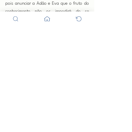
pois anunciar a Adão e Eva que o fruto do 
conhecimento não os impedirá de se 
tornarem um deles, um Eloim, um dragão da 
sabedoria, em uma palavra, um perfeito 
iniciado imortal. É preciso lembrar que Seth, 
progenitor das primeiras raças de homem, 
era adorado, como todo Eloim, até que a 
verdadeira significação não fosse alterada. 
Longe de ser amaldiçoado como Satã dos 
católicos, Seth foi altamente adorado, como 
prova o autor árabe, Soyuti:
 O autor árabe Soyuti diz que os mais 
recuados anais mencionam Seth, ou Set, 
como fundador do sabeísmo, e que as 
pirâmides que personificam o sistema 
planetário eram consideradas o lugar da 