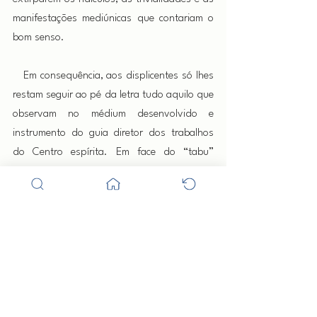
manifestações mediúnicas que contariam o 
bom senso.
   Em consequência, aos displicentes só lhes 
restam seguir ao pé da letra tudo aquilo que 
observam no médium desenvolvido e 
instrumento do guia diretor dos trabalhos 
do Centro espírita. Em face do “tabu” 
inexecutável, espécie de dogma espírita, de 
que tudo aquilo que o guia diz ou ensina 
deve ser observado religiosamente, tal qual 
como os fiéis católicos seguem o padre, os 
médiuns novatos também aceitam 
cegamente e sem qualquer pesquisa 
corajosa o que expõe o médium senhor dos 
trabalhos, que também pode ensinar tolices 