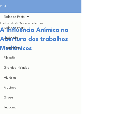
Post
Todos os Posts
1 de fev. de 2025
2 min de leitura
Todos os Posts
A Influência Anímica na
Abertura dos trabalhos
Umbanda
Mediúnicos
Esoterismo
Filosofia
Grandes Iniciados
Histórias
Alquimia
Gnose
Teogonia